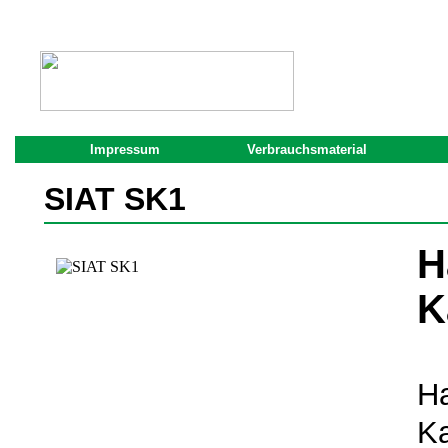
Impressum
Verbrauchsmaterial
SIAT SK1
H
K
Ha
K