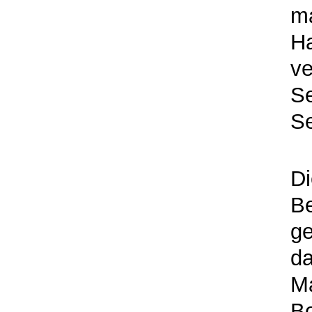
m
H
v
Se
Se
Di
B
ge
da
M
B