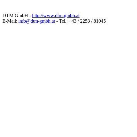
DTM GmbH -
http://www.dtm-gmbh.at
E-Mail:
info@dtm-gmbh.at
- Tel.: +43 / 2253 / 81045