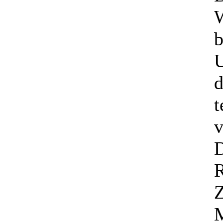
W
b
U
d
t
v
D
R
Z
M