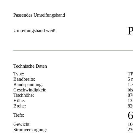
Passendes Umreifungsband
P
Umreifungsband weiß
Technische Daten
Type:
TP
Bandbreite:
5 
Bandspannung:
1-
Geschwindigkeit:
bi
Tischhöhe:
87
Höhe:
13
Breite:
82
Tiefe:
Gewicht:
16
Stromversorgung:
23