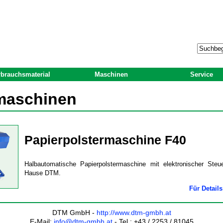
rbrauchsmaterial
Maschinen
Service
rmaschinen
Papierpolstermaschine F40
Halbautomatische Papierpolstermaschine mit elektronischer Ste
Hause DTM.
Für Details
DTM GmbH -
http://www.dtm-gmbh.at
E-Mail:
info@dtm-gmbh.at
- Tel.: +43 / 2253 / 81045