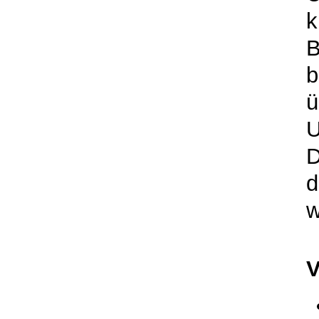
k
B
b
ü
U
D
w
V