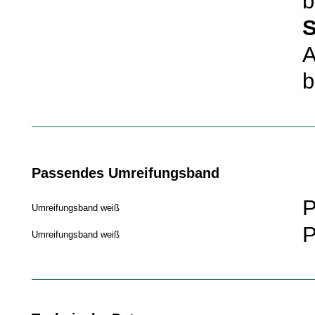
b
S
A
b
Passendes Umreifungsband
P
Umreifungsband weiß
P
Umreifungsband weiß